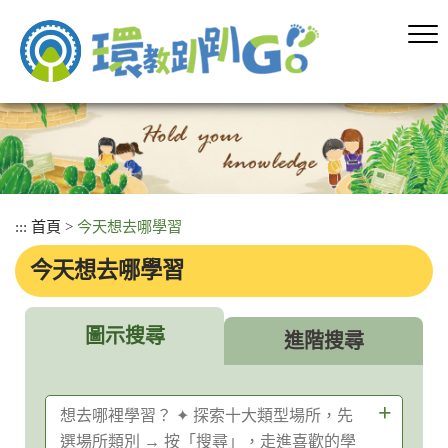
跳
到
主
要
內
容
區
塊
:::
首頁
>
今天想去哪學習
今天想去哪學習
圖示搜尋
進階搜尋
想去哪裡學習？ ✦ 探索十大類型場所，先
選場所類別 → 按「搜尋」，走進喜歡的學