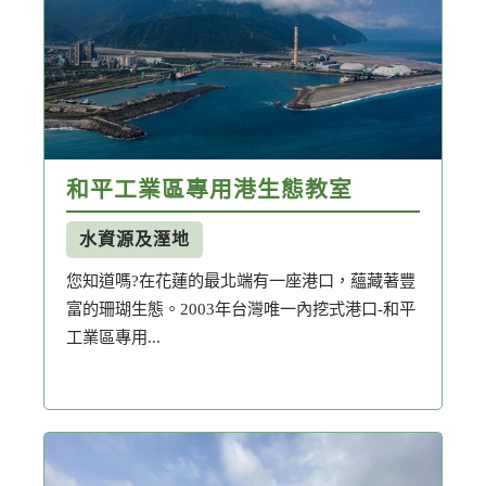
水資源及溼地
社區參與
循環經濟
食農教育
博物館/動物園
環保/節能設施
和平工業區專用港生態教室
淨零綠生活
水資源保育
水資源及溼地
您知道嗎?在花蓮的最北端有一座港口，蘊藏著豐
文化資產
水土保持
富的珊瑚生態。2003年台灣唯一內挖式港口-和平
工業區專用...
海洋保育
文化資產
水土保持
節能