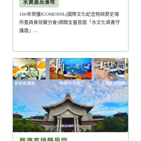
水資源及溼地
106年榮獲ICOMOSNL(國際文化紀念物與歷史場
所委員會荷蘭分會)頒贈全臺首面「水文化資產守
護盾」...
慈濟高雄靜思堂