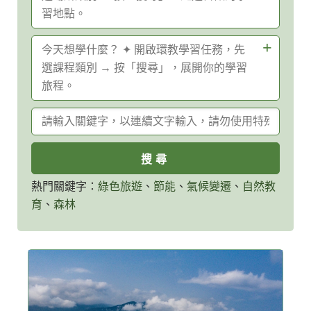
習地點。
請
今天想學什麼？ ✦ 開啟環教學習任務，先
選
選課程類別 → 按「搜尋」，展開你的學習
擇
旅程。
設
自然/生態教育中
國家公園/都會公
關
施
請
心
園
鍵
場
選
字
所
擇
查
環
自然生態
森林資源
詢
教
熱門關鍵字：
綠色旅遊
、
節能
、
氣候變遷
、
自然教
課
育
、
森林
風景區/遊樂園/觀
農場
程
光工廠
環境保護
氣候變遷