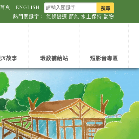
關
回首頁
｜
ENGLISH
鍵
熱門關鍵字：
氣候變遷
節能
水土保持
動物
字
查
詢
地X故事
環教補給站
短影音專區