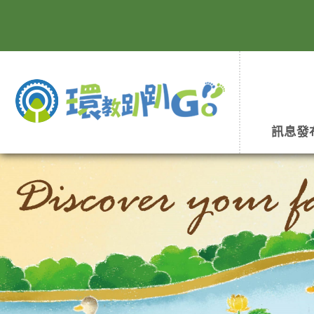
跳
到
主
要
內
容
區
塊
訊息發