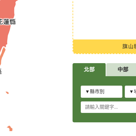
教育園區
旗山
北部
中部
縣
場
市
所
別
關
類
鍵
別
字
查
詢