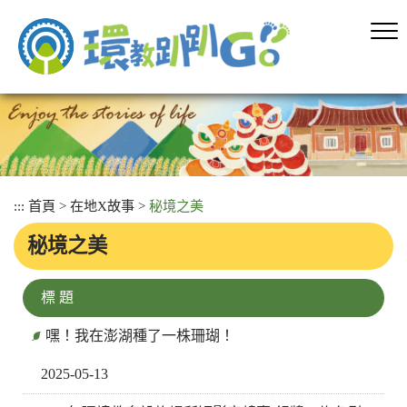
跳
到
主
要
內
容
區
塊
:::
首頁
>
在地X故事
>
秘境之美
秘境之美
標 題
嘿！我在澎湖種了一株珊瑚！
2025-05-13