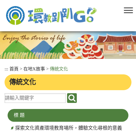
跳
到
主
要
內
容
區
塊
:::
首頁
>
在地X故事
>
傳統文化
傳統文化
關
鍵
字
標 題
搜
探索文化資產環境教育場所，體驗文化尋根的意義
尋