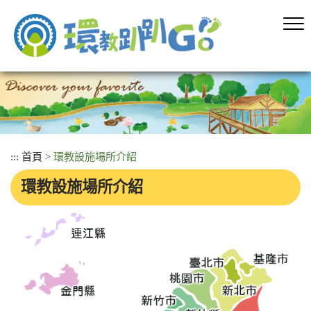
跳
到
主
要
內
容
區
塊
:::
首頁
>
環教設施場所介紹
環教設施場所介紹