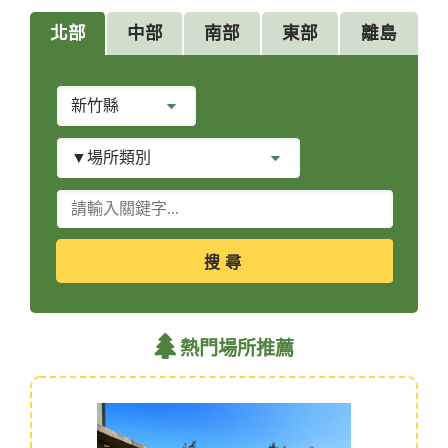
北部
中部
南部
東部
離島
縣
市
別
場
所
類
關
別
鍵
字
查
詢
熱門場所推薦