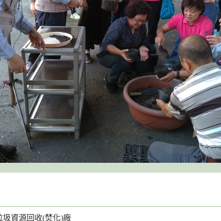
圾資源回收(焚化)廠