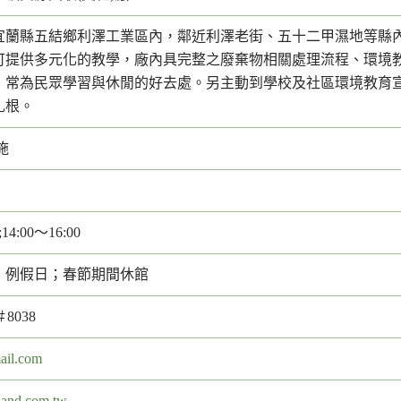
宜蘭縣五結鄉利澤工業區內，鄰近利澤老街、五十二甲濕地等縣
可提供多元化的教學，廠內具完整之廢棄物相關處理流程、環境
，常為民眾學習與休閒的好去處。另主動到學校及社區環境教育
扎根。
施
;14:00～16:00
；例假日；春節期間休館
＃8038
il.com
land.com.tw