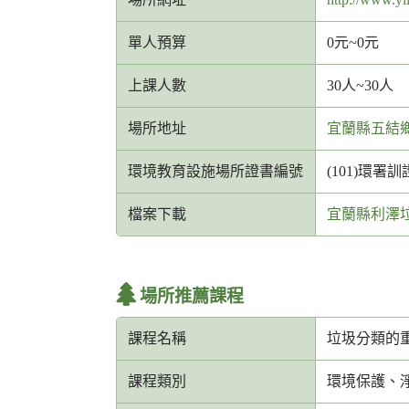
信
箱
單人預算
0元~0元
網
址
上課人數
30人~30人
場所地址
宜蘭縣五結鄉
環境教育設施場所證書編號
(101)環署訓證
檔案下載
宜蘭縣利澤垃
場所推薦課程
課程名稱
垃圾分類的
課程類別
環境保護、