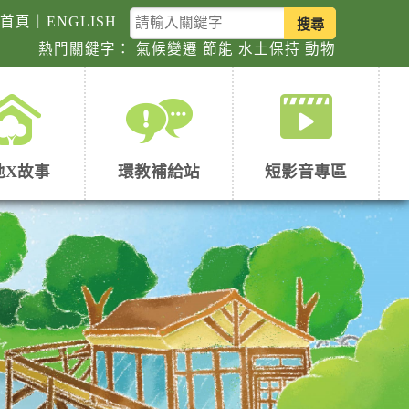
關
回首頁
｜
ENGLISH
鍵
熱門關鍵字：
氣候變遷
節能
水土保持
動物
字
查
詢
地X故事
環教補給站
短影音專區