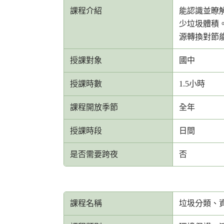
課程介紹
能認識並瞭解
少垃圾體積。
源轉換對節
授課對象
國中
授課時數
1.5小時
課程開放季節
全年
授課時段
日間
是否需要跨夜
否
課程名稱
垃圾分類、