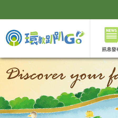
跳
到
主
要
內
容
區
塊
訊息發