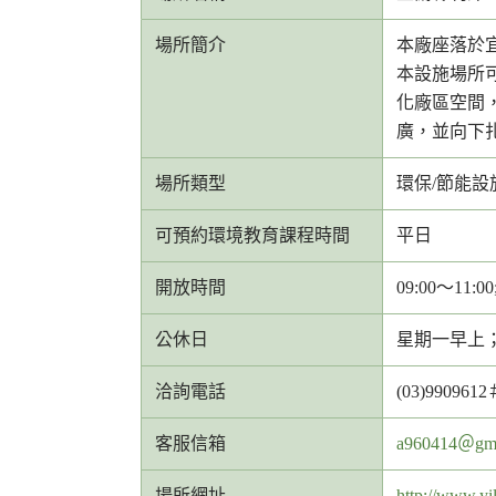
場所簡介
本廠座落於
本設施場所
化廠區空間
廣，並向下
場所類型
環保/節能設
可預約環境教育課程時間
平日
開放時間
09:00～11:00
公休日
星期一早上
洽詢電話
(03)9909612
客
客服信箱
a960414＠gma
服
場所網址
http://www.yi