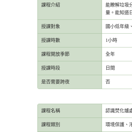
課程介紹
能瞭解垃圾
量。能知道
授課對象
國小低年級
授課時數
1小時
課程開放季節
全年
授課時段
日間
是否需要跨夜
否
課程名稱
認識焚化爐處
課程類別
環境保護、