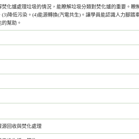
焚化爐處理垃圾的情況，能瞭解垃圾分類對焚化爐的重要。瞭解垃圾
(3)降低污染。(4)能源轉換(汽電共生)。讓學員能認識人力
能的幫助。
資源回收與焚化處理