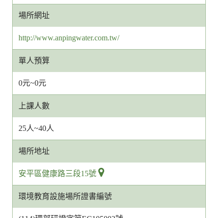
服
場所網址
信
箱
http://www.anpingwater.com.tw/
網
址
單人預算
0元~0元
上課人數
25人~40人
場所地址
安平區健康路三段15號
環境教育設施場所證書編號