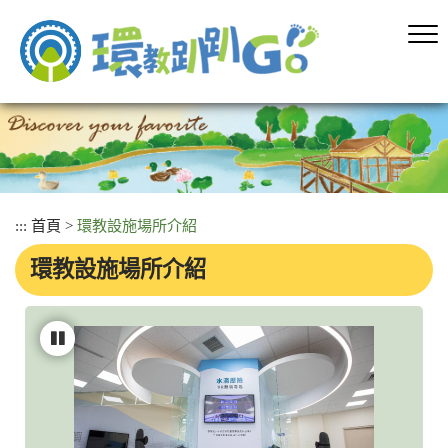
跳
到
主
要
內
容
區
塊
:::
首頁
>
環教設施場所介紹
環教設施場所介紹