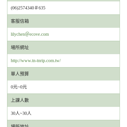
(06)2574340＃635
客服信箱
客
lilychen＠ecove.com
服
場所網址
信
箱
http://www.tn-tnrip.com.tw/
網
址
單人預算
0元~0元
上課人數
30人~30人
場所地址