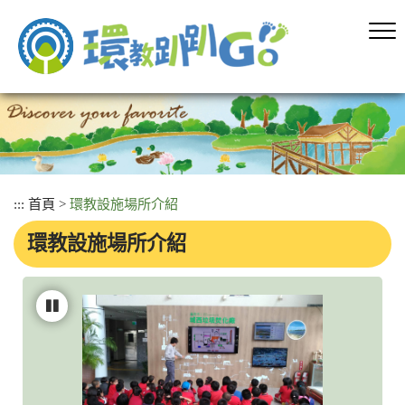
跳
到
主
要
內
容
區
塊
:::
首頁
>
環教設施場所介紹
環教設施場所介紹