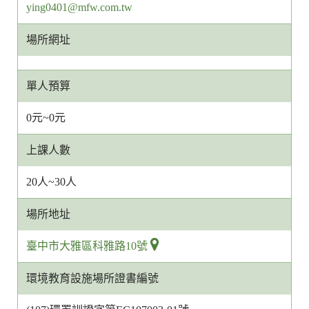
網
ying0401@mfw.com.tw
址
場所網址
單人預算
0元~0元
上課人數
20人~30人
場所地址
臺中市大雅區科雅路10號
環境教育設施場所證書編號