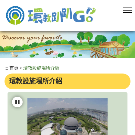
跳
到
主
要
內
容
區
塊
:::
首頁
>
環教設施場所介紹
環教設施場所介紹