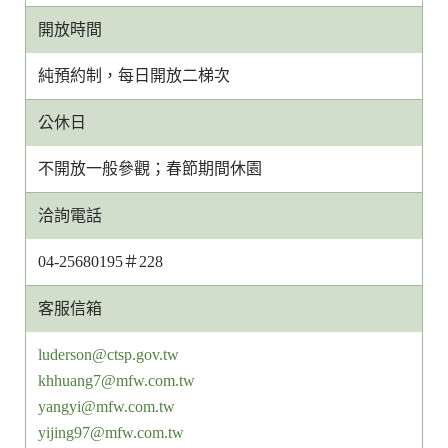
開放時間
純預約制，每日開放二梯次
公休日
不開放一般參觀；春節期間休園
洽詢電話
04-25680195＃228
客服信箱
客
luderson@ctsp.gov.tw
服
khhuang7@mfw.com.tw
信
yangyi@mfw.com.tw
箱
yijing97@mfw.com.tw