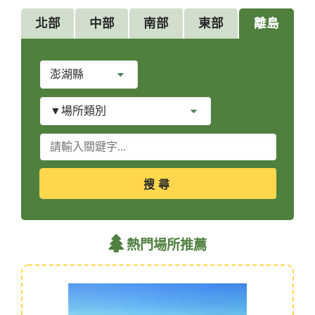
北部
中部
南部
東部
離島
縣
市
別
場
所
類
關
別
鍵
字
查
詢
熱門場所推薦