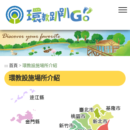
跳
到
主
要
內
容
區
塊
:::
首頁
>
環教設施場所介紹
環教設施場所介紹