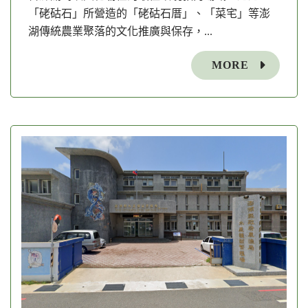
「硓𥑮石」所營造的「硓𥑮石厝」、「菜宅」等澎
湖傳統農業聚落的文化推廣與保存，...
MORE