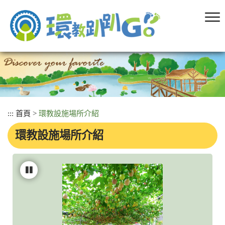
跳
到
主
要
內
容
區
塊
:::
首頁
>
環教設施場所介紹
環教設施場所介紹