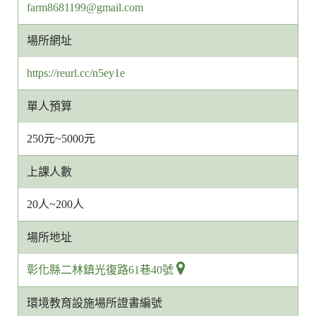
客
farm8681199@gmail.com
服
場所網址
信
箱
https://reurl.cc/n5ey1e
網
址
單人預算
250元~5000元
上課人數
20人~200人
場所地址
彰化縣二林鎮光復路61巷40號
環境教育設施場所證書編號