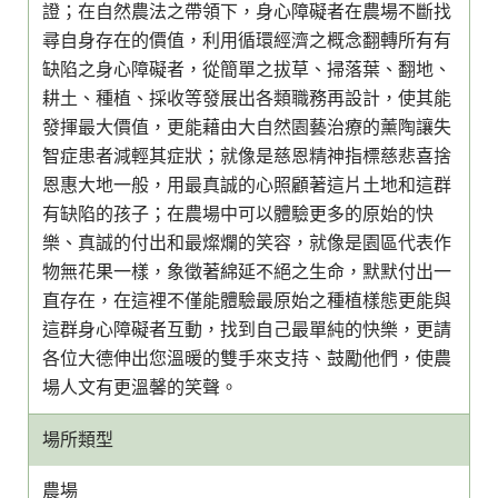
證；在自然農法之帶領下，身心障礙者在農場不斷找
尋自身存在的價值，利用循環經濟之概念翻轉所有有
缺陷之身心障礙者，從簡單之拔草、掃落葉、翻地、
耕土、種植、採收等發展出各類職務再設計，使其能
發揮最大價值，更能藉由大自然園藝治療的薰陶讓失
智症患者減輕其症狀；就像是慈恩精神指標慈悲喜捨
恩惠大地一般，用最真誠的心照顧著這片土地和這群
有缺陷的孩子；在農場中可以體驗更多的原始的快
樂、真誠的付出和最燦爛的笑容，就像是園區代表作
物無花果一樣，象徵著綿延不絕之生命，默默付出一
直存在，在這裡不僅能體驗最原始之種植樣態更能與
這群身心障礙者互動，找到自己最單純的快樂，更請
各位大德伸出您溫暖的雙手來支持、鼓勵他們，使農
場人文有更溫馨的笑聲。
場所類型
農場