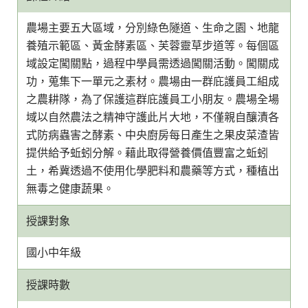
農場主要五大區域，分別綠色隧道、生命之園、地龍
養殖示範區、黃金酵素區、芙蓉靈草步道等。每個區
域設定闖關點，過程中學員需透過闖關活動。闖關成
功，蒐集下一單元之素材。農場由一群庇護員工組成
之農耕隊，為了保護這群庇護員工小朋友。農場全場
域以自然農法之精神守護此片大地，不僅親自釀漬各
式防病蟲害之酵素、中央廚房每日產生之果皮菜渣皆
提供給予蚯蚓分解。藉此取得營養價值豐富之蚯蚓
土，希冀透過不使用化學肥料和農藥等方式，種植出
無毒之健康蔬果。
授課對象
國小中年級
授課時數