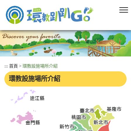
跳
到
主
要
內
容
區
塊
:::
首頁
>
環教設施場所介紹
環教設施場所介紹