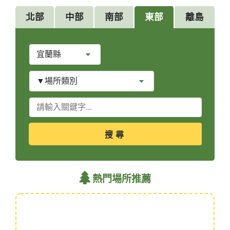
北部
中部
南部
東部
離島
縣
市
別
場
所
類
關
別
鍵
字
查
詢
熱門場所推薦