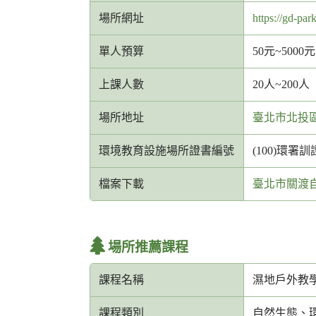
服
場所網址
https://gd-par
信
箱
單人預算
50元~5000元
網
址
上課人數
20人~200人
場所地址
臺北市北投區
環境教育設施場所證書編號
(100)環署訓證
檔案下載
臺北市關渡
場所推薦課程
課程名稱
濕地戶外教
課程類別
自然生態、