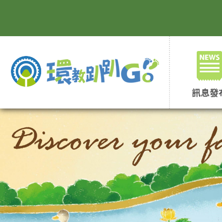
跳
到
主
要
內
容
區
塊
訊息發