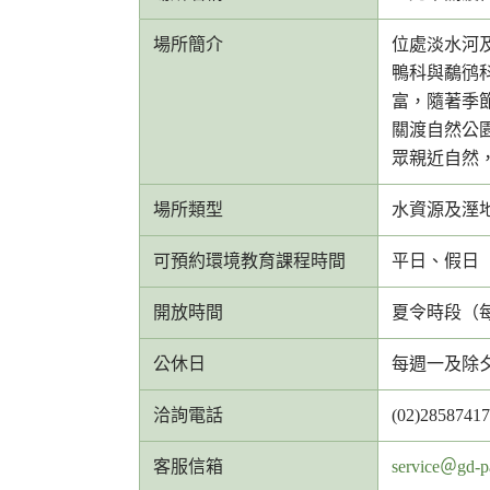
場所簡介
位處淡水河
鴨科與鷸鸻
富，隨著季
關渡自然公
眾親近自然
場所類型
水資源及溼
可預約環境教育課程時間
平日、假日
開放時間
夏令時段（每年4
公休日
每週一及除
洽詢電話
(02)2858741
客
客服信箱
service＠gd-p