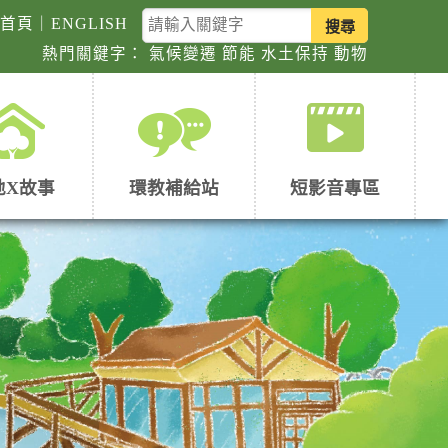
關
回首頁
｜
ENGLISH
鍵
熱門關鍵字：
氣候變遷
節能
水土保持
動物
字
查
詢
地X故事
環教補給站
短影音專區