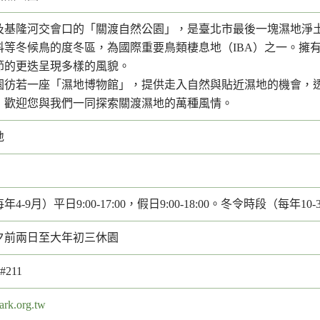
及基隆河交會口的「關渡自然公園」，是臺北市最後一塊濕地淨土，
科等冬候鳥的度冬區，為國際重要鳥類棲息地（IBA）之一。擁
節的更迭呈現多樣的風貌。
園彷若一座「濕地博物館」，提供走入自然與貼近濕地的機會，
，歡迎您與我們一同探索關渡濕地的萬種風情。
地
-9月）平日9:00-17:00，假日9:00-18:00。冬令時段（每年10-3月）
夕前兩日至大年初三休園
7#211
ark.org.tw