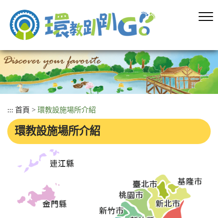
跳
到
主
要
內
容
區
塊
:::
首頁
>
環教設施場所介紹
環教設施場所介紹