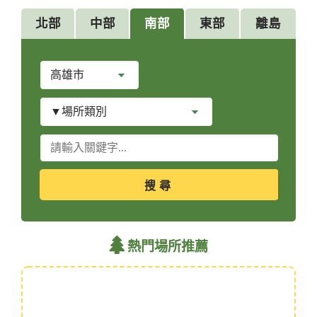
北部
中部
南部
東部
離島
縣
市
別
場
所
類
關
別
鍵
字
查
詢
熱門場所推薦