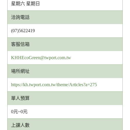
星期六 星期日
洽詢電話
(07)5622419
客服信箱
客
KHHEcoGreen@twport.com.tw
服
場所網址
信
箱
https://kh.twport.com.tw/theme/Articles?a=275
網
址
單人預算
0元~0元
上課人數