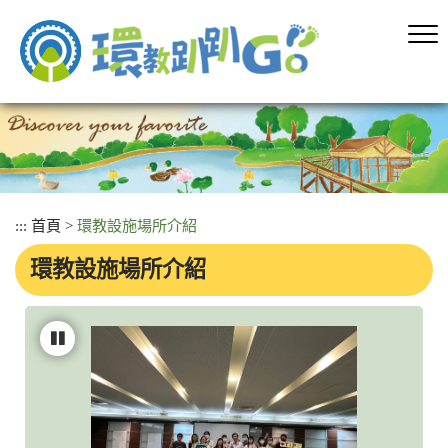
跳
到
主
要
內
容
區
塊
:::
首頁
>
環教設施場所介紹
環教設施場所介紹