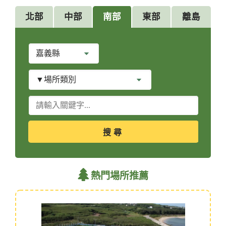
北部
中部
南部
東部
離島
縣
市
別
場
所
類
關
別
鍵
字
查
詢
熱門場所推薦