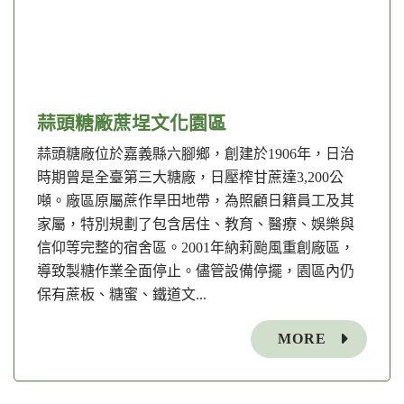
蒜頭糖廠蔗埕文化園區
蒜頭糖廠位於嘉義縣六腳鄉，創建於1906年，日治
時期曾是全臺第三大糖廠，日壓榨甘蔗達3,200公
噸。廠區原屬蔗作旱田地帶，為照顧日籍員工及其
家屬，特別規劃了包含居住、教育、醫療、娛樂與
信仰等完整的宿舍區。2001年納莉颱風重創廠區，
導致製糖作業全面停止。儘管設備停擺，園區內仍
保有蔗板、糖蜜、鐵道文...
MORE