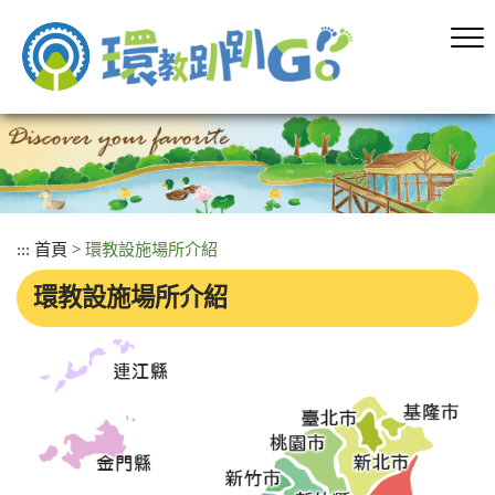
跳
到
主
要
內
容
區
塊
:::
首頁
>
環教設施場所介紹
環教設施場所介紹