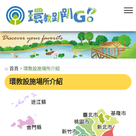
跳
到
主
要
內
容
區
塊
:::
首頁
>
環教設施場所介紹
環教設施場所介紹