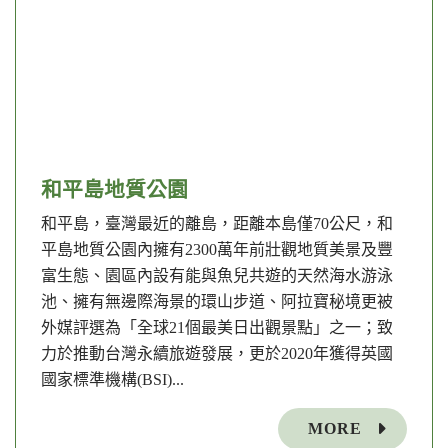
和平島地質公園
和平島，臺灣最近的離島，距離本島僅70公尺，和
平島地質公園內擁有2300萬年前壯觀地質美景及豐
富生態、園區內設有能與魚兒共遊的天然海水游泳
池、擁有無邊際海景的環山步道、阿拉寶秘境更被
外媒評選為「全球21個最美日出觀景點」之一；致
力於推動台灣永續旅遊發展，更於2020年獲得英國
國家標準機構(BSI)...
MORE