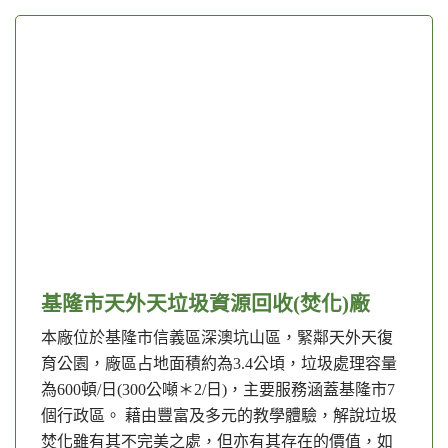
基隆市天外天垃圾資源回收(焚化)廠
本廠位於基隆市信義區深澳坑山區，緊鄰天外天復
育公園，廠區占地面積約為3.4公頃，垃圾處理容量
為600頓/日(300公噸＊2/日)，主要服務涵蓋基隆市7
個行政區。 藉由豐富及多元的教學體驗，解說垃圾
焚化雖有其不完美之處，但亦有其存在的價值，如