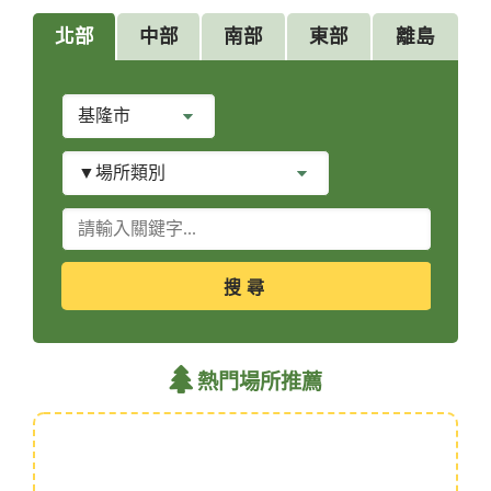
北部
中部
南部
東部
離島
縣
市
別
場
所
類
關
別
鍵
字
查
詢
熱門場所推薦