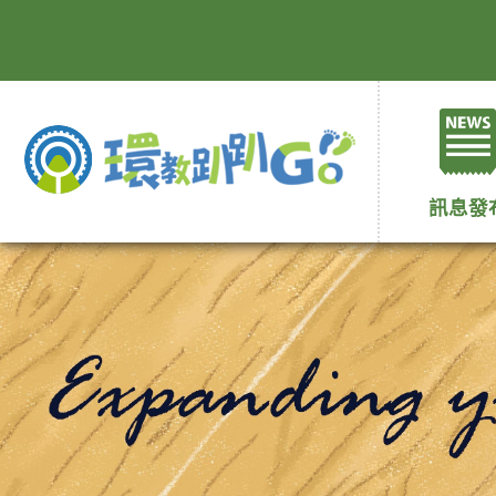
跳
到
主
要
內
容
區
塊
訊息發