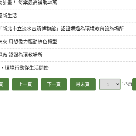
計畫！ 每案最高補助40萬
環新生活
「新北市立淡水古蹟博物館」認證通過為環境教育設施場所
未來 用想像力驅動綠色轉型
廠 認證為環教場所
@，環境行動從生活開始
1/3頁
頁
上一頁
下一頁
最末頁