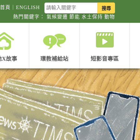
關
回首頁
｜
ENGLISH
鍵
熱門關鍵字：
氣候變遷
節能
水土保持
動物
字
查
詢
地X故事
環教補給站
短影音專區