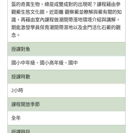
盔的奇異生物，總是成雙成對的出現呢？課程藉由參
觀鱟生態文化館，近距離 觀察鱟並瞭解與鱟有關的知
識，再藉由室內課程做潮間帶溼地環境介紹與講解，
期能激發學員保育潮間帶濕地以及金門活化石鱟的觀
念。
授課對象
國小中年級、國小高年級、國中
授課時數
2小時
課程開放季節
全年
授課時段