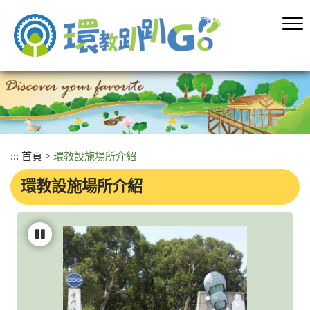
跳
到
主
要
內
容
區
塊
:::
首頁
>
環教設施場所介紹
環教設施場所介紹