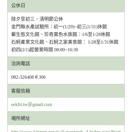
公休日
除夕至初三、清明節公休
金門縣水產試驗所：初一(1/29)~初三(1/31)休館
鱟生態文化館、珍奇異色水族館：1/6至1/28休館
石蚵產業文化館、石蚵之家美食館： 1/28至1/31休館
初四(2/1)起營業時間 08:00~16:30
洽詢電話
082-326408＃306
客服信箱
客
eekfri.tw＠gmail.com
服
場所網址
信
箱
http://www.kinmen.gov.tw/Layout/sub_A/index.aspx?fram