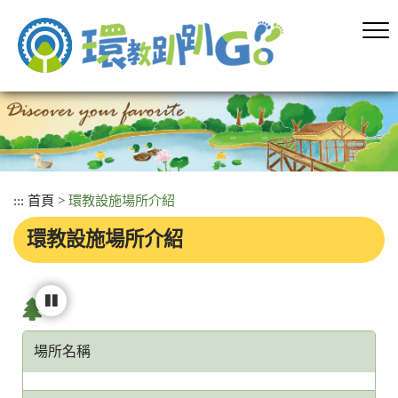
跳
到
主
要
內
容
區
塊
:::
首頁
>
環教設施場所介紹
環教設施場所介紹
場所名稱