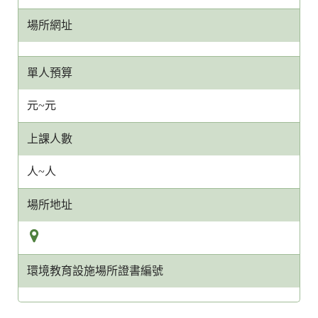
客
場所網址
服
信
箱
單人預算
網
址
元~元
上課人數
人~人
場所地址
環境教育設施場所證書編號