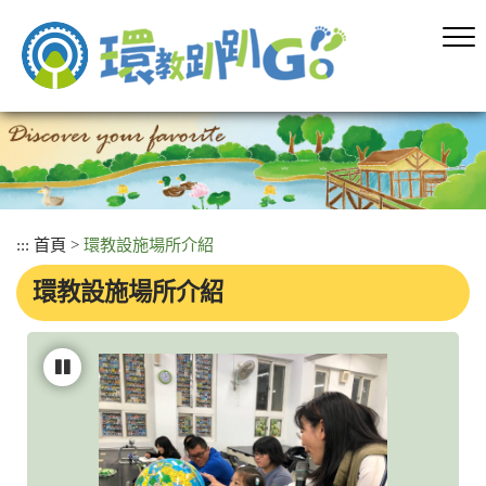
跳
到
主
要
內
容
區
塊
:::
首頁
>
環教設施場所介紹
環教設施場所介紹