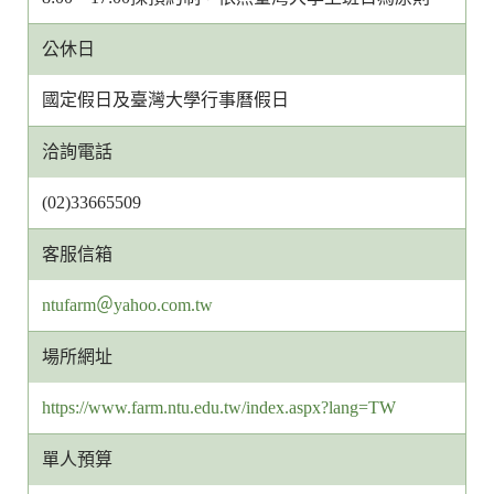
公休日
國定假日及臺灣大學行事曆假日
洽詢電話
(02)33665509
客服信箱
客
ntufarm＠yahoo.com.tw
服
場所網址
信
箱
https://www.farm.ntu.edu.tw/index.aspx?lang=TW
網
址
單人預算