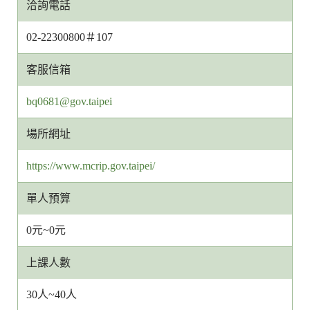
洽詢電話
02-22300800＃107
客服信箱
客
bq0681@gov.taipei
服
場所網址
信
箱
https://www.mcrip.gov.taipei/
網
址
單人預算
0元~0元
上課人數
30人~40人