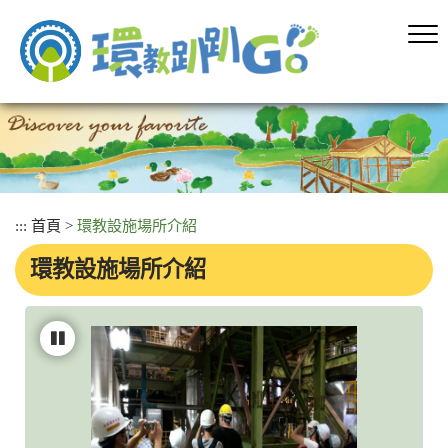
跳
到
主
要
內
容
區
塊
:::
首頁
>
環教設施場所介紹
環教設施場所介紹