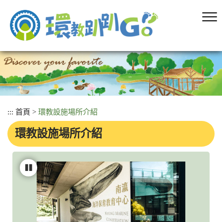
跳
到
主
要
內
容
區
塊
:::
首頁
>
環教設施場所介紹
環教設施場所介紹