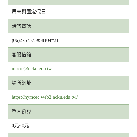
周末與國定假日
洽詢電話
(06)2757575#58104#21
客服信箱
客
mbcrc@ncku.edu.tw
服
場所網址
信
箱
https://nymcec.web2.ncku.edu.tw/
網
址
單人預算
0元~0元