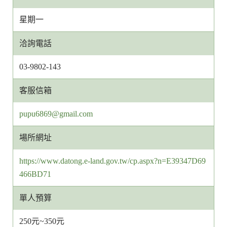
星期一
洽詢電話
03-9802-143
客服信箱
客
pupu6869@gmail.com
服
場所網址
信
箱
https://www.datong.e-land.gov.tw/cp.aspx?n=E39347D69
網
466BD71
址
單人預算
250元~350元