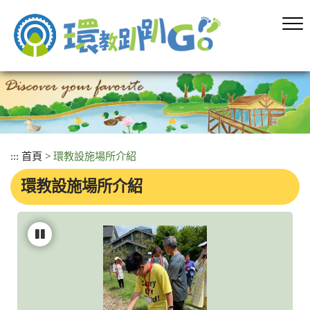
跳
到
主
要
內
容
區
塊
:::
首頁
>
環教設施場所介紹
環教設施場所介紹