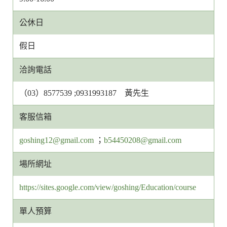
公休日
假日
洽詢電話
（03）8577539 ;0931993187 黃先生
客服信箱
客
客
goshing12@gmail.com
；
b54450208@gmail.com
服
服
場所網址
信
信
箱
箱
https://sites.google.com/view/goshing/Education/course
網
網
址
址
單人預算