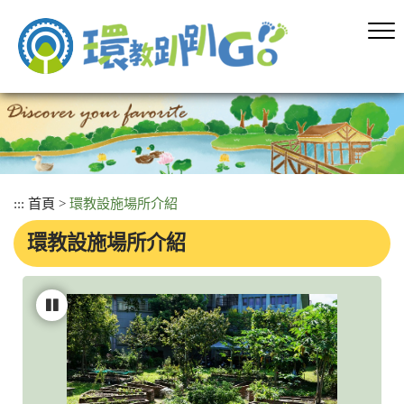
跳
到
主
要
內
容
區
塊
:::
首頁
>
環教設施場所介紹
環教設施場所介紹