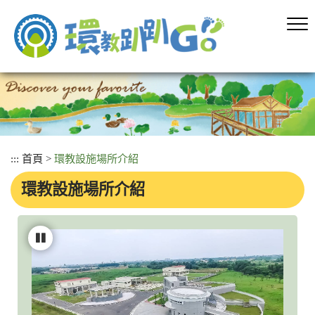
跳
到
主
要
內
容
區
塊
:::
首頁
>
環教設施場所介紹
環教設施場所介紹