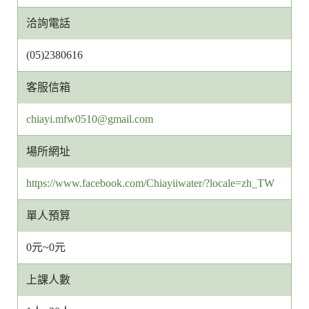
洽詢電話
(05)2380616
客服信箱
客
chiayi.mfw0510@gmail.com
服
場所網址
信
箱
https://www.facebook.com/Chiayiiwater/?locale=zh_TW
網
址
單人預算
0元~0元
上課人數