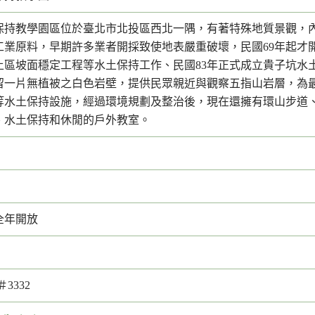
保持教學園區位於臺北市北投區西北一隅，有著特殊地質景觀，
工業原料，早期許多業者開採致使地表嚴重破壞，民國69年起才
土區坡面穩定工程等水土保持工作、民國83年正式成立貴子坑水
留一片無植被之白色岩壁，提供民眾親近與觀察五指山岩層，為
等水土保持設施，經過環境規劃及整治後，現在還擁有環山步道
、水土保持和休閒的戶外教室。
全年開放
1＃3332