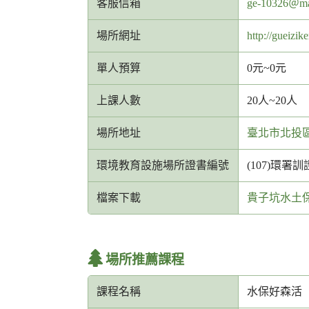
客
客服信箱
ge-10326＠mai
服
場所網址
http://gueizik
信
箱
單人預算
0元~0元
網
址
上課人數
20人~20人
場所地址
臺北市北投區
環境教育設施場所證書編號
(107)環署訓
檔案下載
貴子坑水土
場所推薦課程
課程名稱
水保好森活