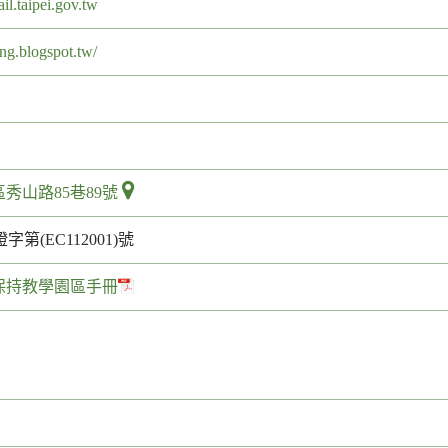
l.taipei.gov.tw
eng.blogspot.tw/
秀山路85巷89號
證字第(EC112001)號
保持教學園區手冊