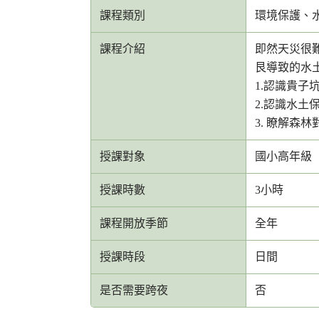
課程類別
環境保護、
課程介紹
即然天災很
艮導致的水
1.認識貴子
2.認識水土
3. 瞭解森
授課對象
國小高年級
授課時數
3小時
課程開放季節
全年
授課時段
日間
是否需要跨夜
否