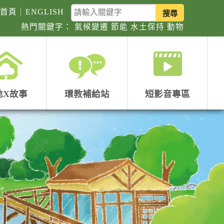
關
回首頁
｜
ENGLISH
鍵
熱門關鍵字：
氣候變遷
節能
水土保持
動物
字
查
詢
地X故事
環教補給站
短影音專區