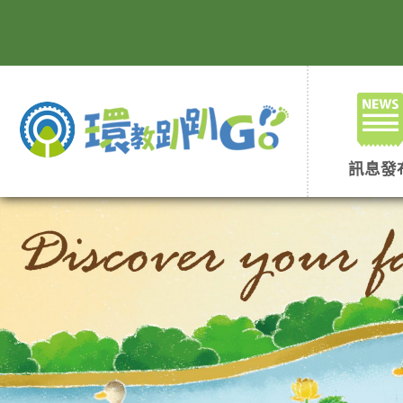
跳
到
主
要
內
容
區
塊
訊息發