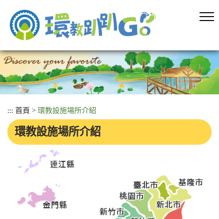
跳
到
主
要
內
容
區
塊
:::
首頁
>
環教設施場所介紹
環教設施場所介紹