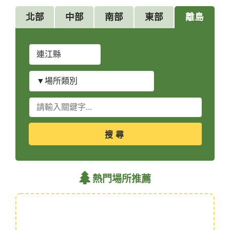
北部
中部
南部
東部
離島
縣
市
別
場
所
類
關
別
鍵
字
查
詢
熱門場所推薦