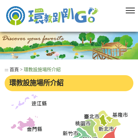
跳
到
主
要
內
容
區
塊
:::
首頁
>
環教設施場所介紹
環教設施場所介紹