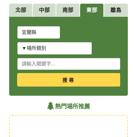
北部
中部
南部
東部
離島
縣
市
別
場
所
類
關
別
鍵
字
查
詢
熱門場所推薦