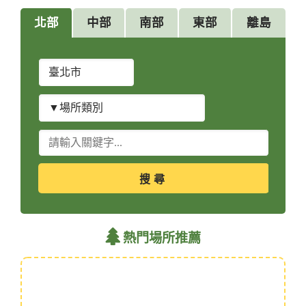
北部
中部
南部
東部
離島
縣
市
別
場
所
類
關
別
鍵
字
查
詢
熱門場所推薦