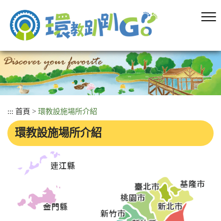
跳
到
主
要
內
容
區
塊
:::
首頁
>
環教設施場所介紹
環教設施場所介紹