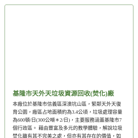
基隆市天外天垃圾資源回收(焚化)廠
本廠位於基隆市信義區深澳坑山區，緊鄰天外天復
育公園，廠區占地面積約為3.4公頃，垃圾處理容量
為600頓/日(300公噸＊2/日)，主要服務涵蓋基隆市7
個行政區。 藉由豐富及多元的教學體驗，解說垃圾
焚化雖有其不完美之處，但亦有其存在的價值，如