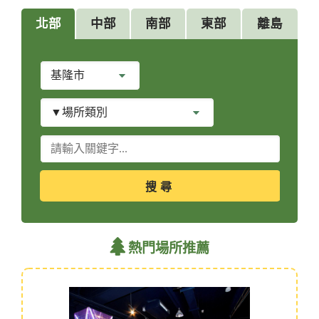
北部
中部
南部
東部
離島
縣
市
別
場
所
類
關
別
鍵
字
查
詢
熱門場所推薦