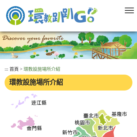
跳
到
主
要
內
容
區
塊
:::
首頁
>
環教設施場所介紹
環教設施場所介紹