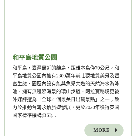
和平島地質公園
和平島，臺灣最近的離島，距離本島僅70公尺，和
平島地質公園內擁有2300萬年前壯觀地質美景及豐
富生態、園區內設有能與魚兒共遊的天然海水游泳
池、擁有無邊際海景的環山步道、阿拉寶秘境更被
外媒評選為「全球21個最美日出觀景點」之一；致
力於推動台灣永續旅遊發展，更於2020年獲得英國
國家標準機構(BSI)...
MORE