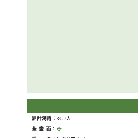
累計瀏覽︰
3927人
全
全 畫 面︰
畫