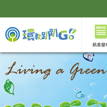
跳
到
主
要
內
容
區
塊
訊息發