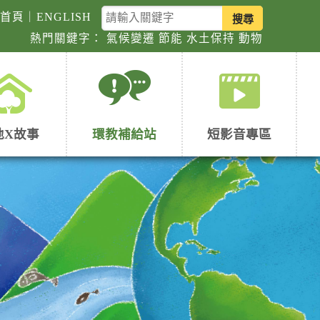
關
回首頁
｜
ENGLISH
鍵
熱門關鍵字：
氣候變遷
節能
水土保持
動物
字
查
詢
地X故事
環教補給站
短影音專區