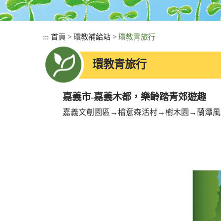
:::
首頁
>
環教補給站
>
環教青旅行
環教青旅行
嘉義市-嘉義木都，樂齡踏青郊遊趣
嘉義文創園區→檜意森活村→樹木園→蘭潭風