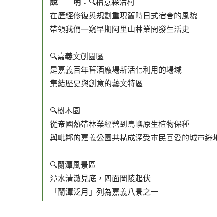
說 明︰
🔍檜意森活村
面
在歷經修復與規劃重現舊時日式宿舍的風貌
(另
帶領我們一窺早期阿里山林業開發生活史
開
視
🔍嘉義文創園區
窗)
是嘉義百年舊酒廠場新活化利用的場域
集結歷史與創意的藝文特區
🔍樹木園
從帝國熱帶林業經營到島嶼原生植物保種
與毗鄰的嘉義公園共構成深受市民喜愛的城市綠
🔍蘭潭風景區
潭水清澈見底，四面岡陵起伏
「蘭潭泛月」列為嘉義八景之一