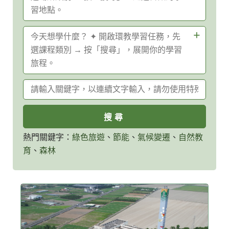
習地點。
請
今天想學什麼？ ✦ 開啟環教學習任務，先
選
選課程類別 → 按「搜尋」，展開你的學習
擇
旅程。
設
自然/生態教育中
國家公園/都會公
關
施
請
心
園
鍵
場
選
字
所
擇
查
環
自然生態
森林資源
詢
教
熱門關鍵字：
綠色旅遊
、
節能
、
氣候變遷
、
自然教
課
育
、
森林
風景區/遊樂園/觀
農場
程
光工廠
環境保護
氣候變遷