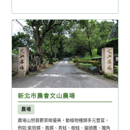
新北市農會文山農場
農場
農場山巒蓊鬱景緻優美，動植物種類多元豐富，
例如:紫斑蝶、鳳蝶、青蛙、樹蛙、貓頭鷹、獨角