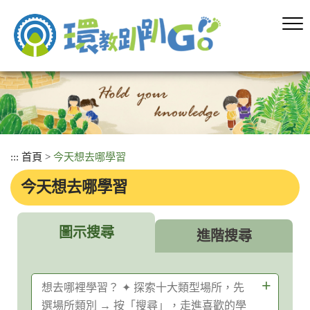
跳
到
主
要
內
容
區
塊
:::
首頁
>
今天想去哪學習
今天想去哪學習
圖示搜尋
進階搜尋
想去哪裡學習？ ✦ 探索十大類型場所，先
選場所類別 → 按「搜尋」，走進喜歡的學