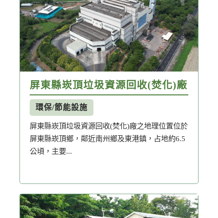
水資源及溼地
社區參與
循環經濟
食農教育
博物館/動物園
環保/節能設施
屏東縣崁頂垃圾資源回收(焚化)廠
淨零綠生活
水資源保育
環保/節能設施
屏東縣崁頂垃圾資源回收(焚化)廠之地理位置位於
文化資產
水土保持
屏東縣崁頂鄉，鄰近南州鄉及東港鎮，占地約6.5
公頃，主要...
海洋保育
文化資產
水土保持
節能