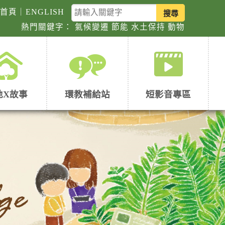
關
回首頁
｜
ENGLISH
鍵
熱門關鍵字：
氣候變遷
節能
水土保持
動物
字
查
詢
地X故事
環教補給站
短影音專區