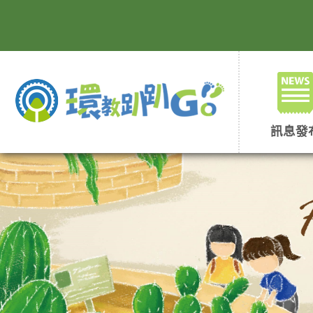
跳
到
主
要
內
容
區
塊
訊息發