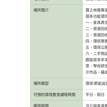
場所簡介
寶之林廢棄
個多功能環
一、家具再
二、資源回
三、資源回收
四、環保業
五、環保公
六、二手物
園區經多年
眾、學校師
示作品，藉
場所類型
環保/節能設
可預約環境教育課程時間
平日、假日
開放時間
洽公與家具販