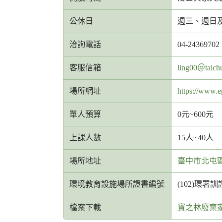
公休日
週三、週日
洽詢電話
04-24369702
客
客服信箱
ling00＠taich
服
場所網址
https://www.e
信
箱
單人預算
0元~600元
網
址
上課人數
15人~40人
場所地址
臺中市北屯區
環境教育設施場所證書編號
(102)環署訓證
檔案下載
寶之林廢棄