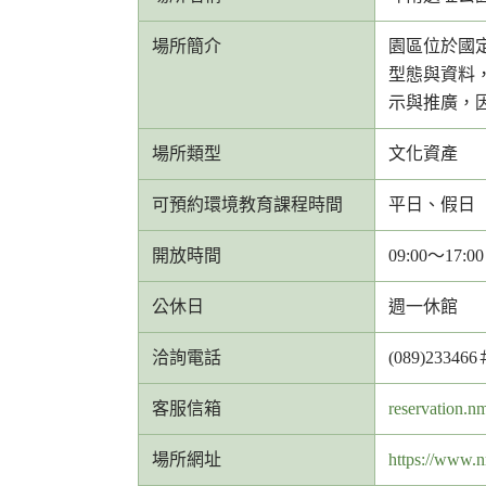
場所簡介
園區位於國
型態與資料
示與推廣，
場所類型
文化資產
可預約環境教育課程時間
平日、假日
開放時間
09:00～17:00
公休日
週一休館
洽詢電話
(089)233466
客
客服信箱
reservation.n
服
場所網址
https://www.
信