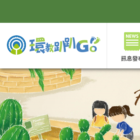
跳
到
主
要
內
容
區
塊
訊息發