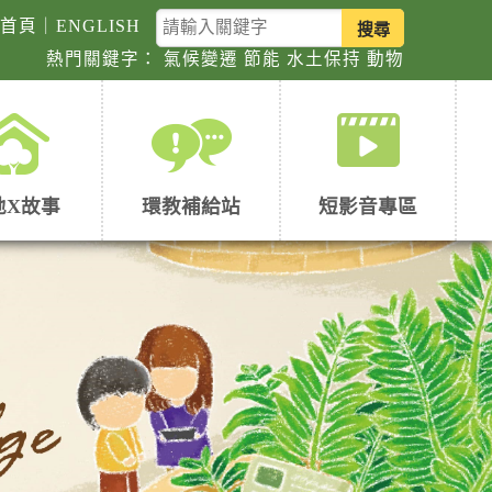
關
回首頁
｜
ENGLISH
鍵
熱門關鍵字：
氣候變遷
節能
水土保持
動物
字
查
詢
地X故事
環教補給站
短影音專區