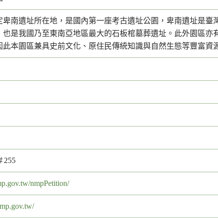
定卑南遺址所在地，是國內第一座考古遺址公園，卑南遺址是臺
，也是我國乃至東南亞地區最大的石板棺墓葬遺址。此外園區亦
因此本園區兼具史前文化、原住民傳統知識與自然生態等豐富資
＃255
mp.gov.tw/nmpPetition/
nmp.gov.tw/