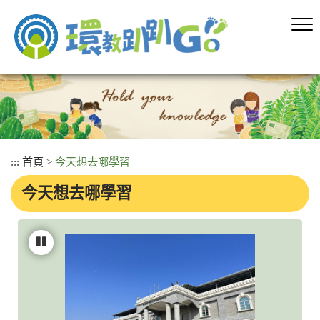
跳
到
主
要
內
容
區
塊
:::
首頁
>
今天想去哪學習
今天想去哪學習