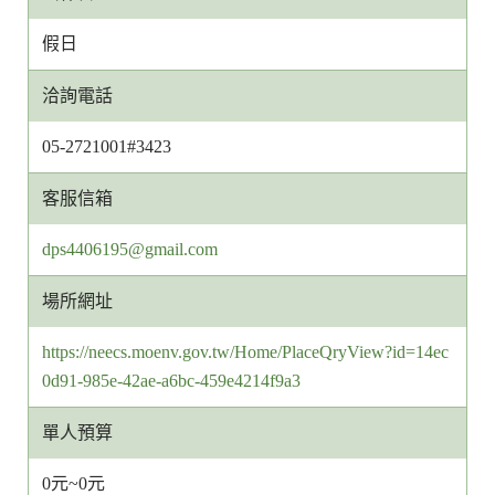
假日
洽詢電話
05-2721001#3423
客服信箱
客
dps4406195@gmail.com
服
場所網址
信
箱
https://neecs.moenv.gov.tw/Home/PlaceQryView?id=14ec
網
0d91-985e-42ae-a6bc-459e4214f9a3
址
單人預算
0元~0元