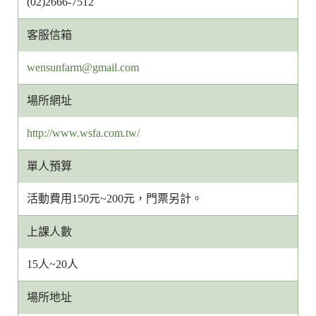
(02)2666-7512
客服信箱
客
wensunfarm@gmail.com
服
場所網址
信
箱
http://www.wsfa.com.tw/
網
址
單人預算
活動費用150元~200元，門票另計。
上課人數
15人~20人
場所地址