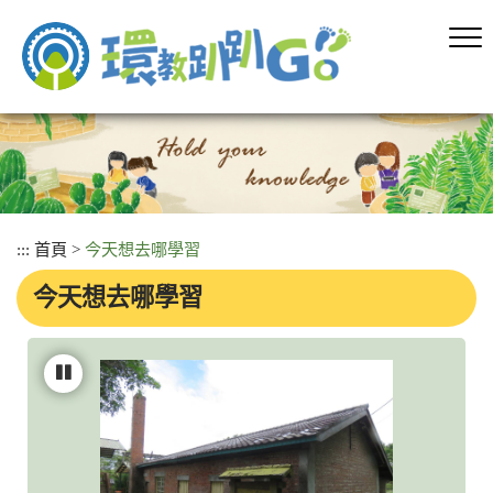
跳
到
主
要
內
容
區
塊
:::
首頁
>
今天想去哪學習
今天想去哪學習