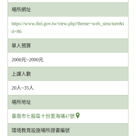
服
場所網址
信
箱
https://www.tbri.gov.tw/view.php?theme=web_structure&i
網
d=86
址
單人預算
2000元~2000元
上課人數
20人~35人
場所地址
臺南市七股區十份里海埔47號
環境教育設施場所證書編號