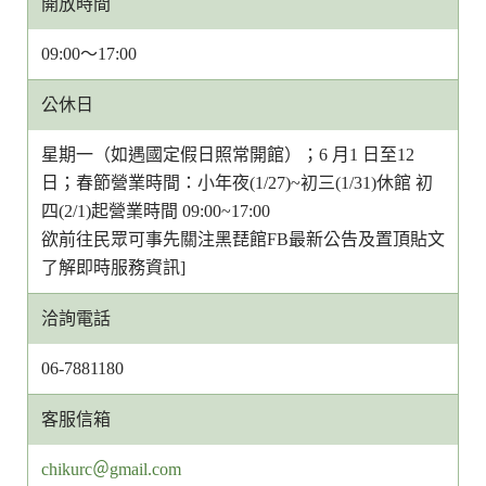
開放時間
09:00～17:00
公休日
星期一（如遇國定假日照常開館）；6 月1 日至12
日；春節營業時間：小年夜(1/27)~初三(1/31)休館 初
四(2/1)起營業時間 09:00~17:00
欲前往民眾可事先關注黑琵館FB最新公告及置頂貼文
了解即時服務資訊]
洽詢電話
06-7881180
客服信箱
客
chikurc＠gmail.com