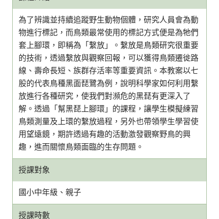
為了辨識並持續追蹤野生動物個體，研究人員會為動
物進行標記，而鳥類最常使用的標記方式便是為牠們
套上腳環，即稱為「繫放」。繫放是鳥類研究很重要
的技術，透過繫放與觀察回報，可以獲得鳥類遷徙路
線、壽命長短、族群存活率等重要資訊。本教案以七
股的代表鳥種黑面琵鷺為例，說明科學家如何利用繫
放進行各種研究，使我們對瀕危的黑琵有更深入了
解。透過「幫黑琵上腳環」的課程，讓學生模擬練習
鳥類測量及上環的繫放過程，另外也帶領學生學習使
用望遠鏡，期許透過有趣的活動激發觀察野鳥的興
趣，進而關懷鳥類面臨的生存問題。
授課對象
國小中年級、親子
授課時數