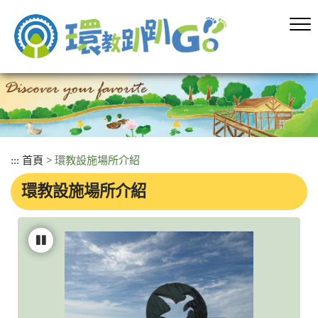
跳
到
主
要
內
容
區
塊
:::
首頁
>
環教設施場所介紹
環教設施場所介紹