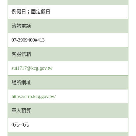
例假日；國定假日
洽詢電話
07-3909400#413
客服信箱
客
sui1717@kcg.gov.tw
服
場所網址
信
箱
https://crrp.kcg.gov.tw/
網
址
單人預算
0元~0元