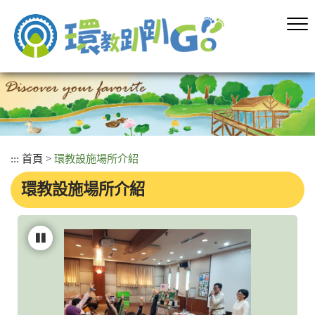
跳
到
主
要
內
容
區
塊
:::
首頁
>
環教設施場所介紹
環教設施場所介紹