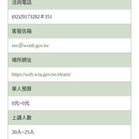
洽詢電話
(02)29173282＃351
客服信箱
客
eec＠wratb.gov.tw
服
場所網址
信
箱
https://web.wra.gov.tw/elearn/
網
址
單人預算
0元~0元
上課人數
20人~25人