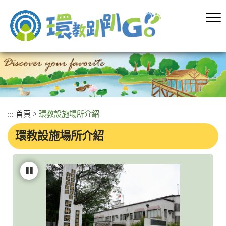
跳
到
主
要
內
容
區
塊
:::
首頁
>
環教設施場所介紹
環教設施場所介紹