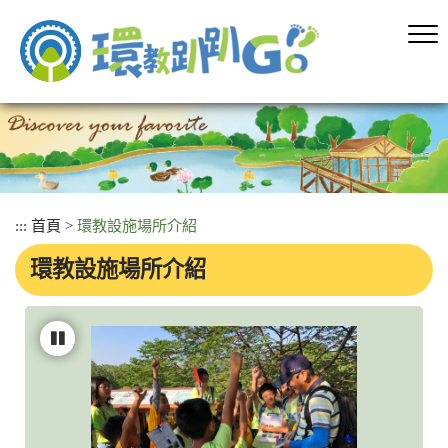
跳
到
主
要
內
容
區
塊
:::
首頁
>
環教設施場所介紹
環教設施場所介紹