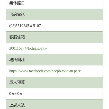
無休館日
洽詢電話
(03)5519345＃5107
客服信箱
客
30011687@hchg.gov.tw
服
場所網址
信
箱
https://www.facebook.com/hcepb.toucian.park
網
址
單人預算
0元~0元
上課人數