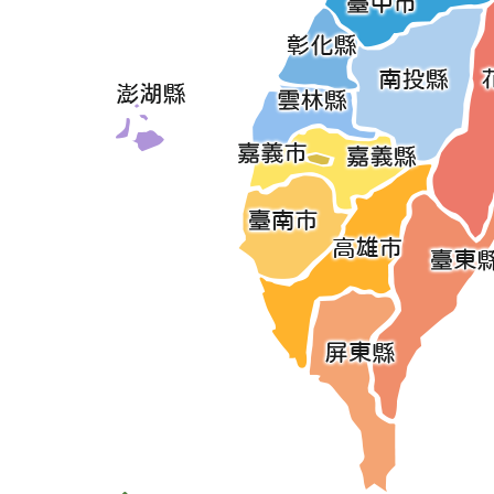
廠
尖山埤環境學