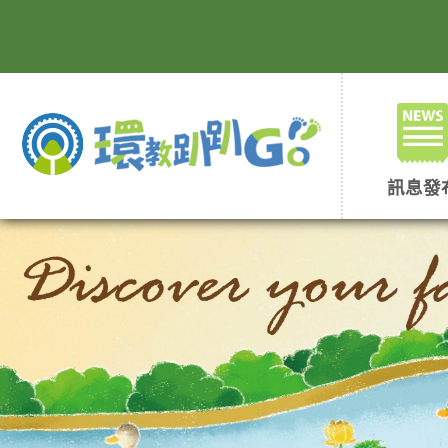
跳
到
主
要
內
容
區
塊
訊息發