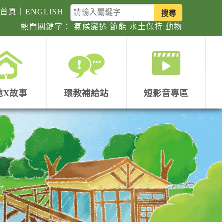
關
回首頁
｜
ENGLISH
鍵
熱門關鍵字：
氣候變遷
節能
水土保持
動物
字
查
詢
地X故事
環教補給站
短影音專區