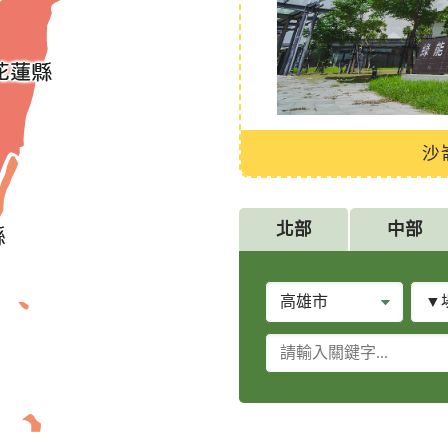
習中心
沙
北部
中部
縣
場
市
所
別
關
類
鍵
別
字
查
詢