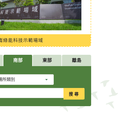
崙綠能科技示範場域
南部
東部
離島