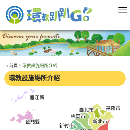
跳
到
主
要
內
容
區
塊
:::
首頁
>
環教設施場所介紹
環教設施場所介紹