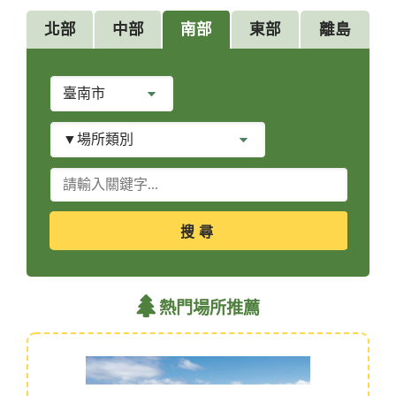
北部
中部
南部
東部
離島
縣
市
別
場
所
類
關
別
鍵
字
查
詢
熱門場所推薦