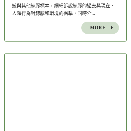
鯨與其他鯨豚標本，細細訴說鯨豚的過去與現在、
人類行為對鯨豚和環境的衝擊，同時介...
MORE