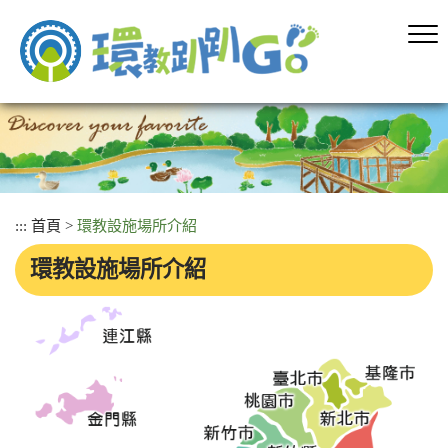
跳
到
主
要
內
容
區
塊
:::
首頁
>
環教設施場所介紹
環教設施場所介紹