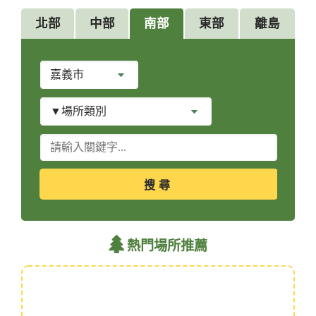
北部
中部
南部
東部
離島
縣
市
別
場
所
類
關
別
鍵
字
查
詢
熱門場所推薦