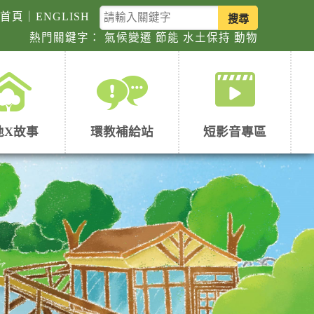
關
回首頁
｜
ENGLISH
鍵
熱門關鍵字：
氣候變遷
節能
水土保持
動物
字
查
詢
地X故事
環教補給站
短影音專區