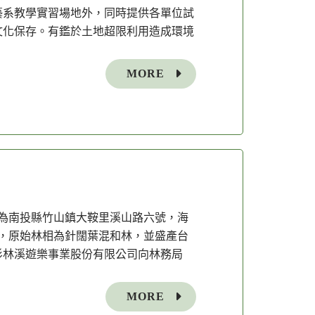
藝系教學實習場地外，同時提供各單位試
文化保存。有鑑於土地超限利用造成環境
MORE
55)，地址為南投縣竹山鎮大鞍里溪山路六號，海
林帶，原始林相為針闊葉混和林，並盛產台
由杉林溪遊樂事業股份有限公司向林務局
MORE