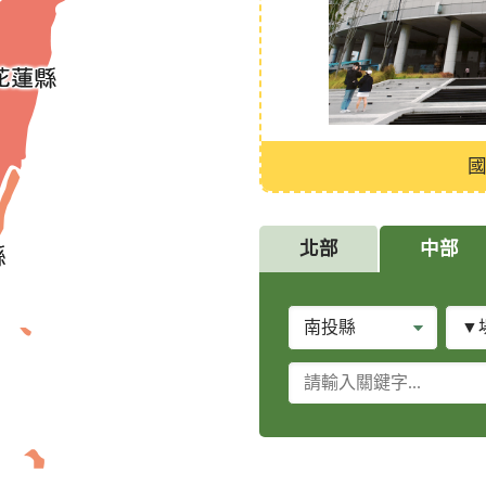
館後場設施
北部
中部
縣
場
市
所
別
關
類
鍵
別
字
查
詢