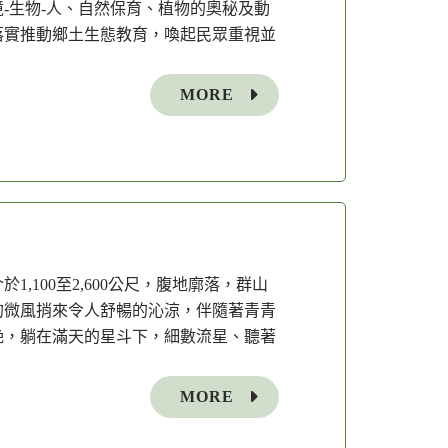
-生物-人、自然保育、植物的奧秘及動
落實推動鄉土生態教育，喚起民眾重視並
MORE
100至2,600公尺，腹地廓落，群山
的微風捎來令人舒暢的沁涼，伴隨著青青
晚，躺在滿天的星斗下，細數流星、聽著
MORE