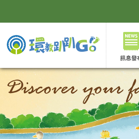
跳
到
主
要
內
容
區
塊
訊息發