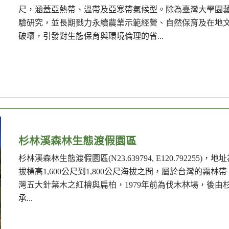
尺，涵蓋亞熱帶、溫帶及亞寒帶氣候型。除為臺灣大學園
驗研究，並長期戮力永續農業示範經營、自然保育及在地
破壞，引發對生態保育與環境倫理的省...
杉林溪森林生態渡假園區
杉林溪森林生態渡假園區(N23.639794, E120.7922
拔標高1,600公尺到1,800公尺海拔之間，屬於台灣的霧
灣五大針葉木之紅檜與扁柏，1979年前為伐木林場，後
承...