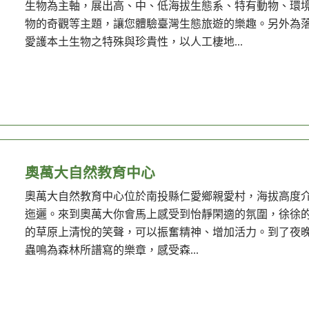
生物為主軸，展出高、中、低海拔生態系、特有動物、環境
物的奇觀等主題，讓您體驗臺灣生態旅遊的樂趣。另外為
愛護本土生物之特殊與珍貴性，以人工棲地...
奧萬大自然教育中心
奧萬大自然教育中心位於南投縣仁愛鄉親愛村，海拔高度介於1,
迤邐。來到奧萬大你會馬上感受到怡靜閑適的氛圍，徐徐
的草原上清悅的笑聲，可以振奮精神、增加活力。到了夜
蟲鳴為森林所譜寫的樂章，感受森...